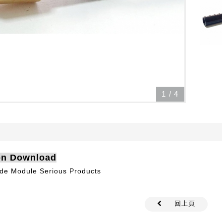
1
/
4
ion Download
de Module Serious Products
回上頁