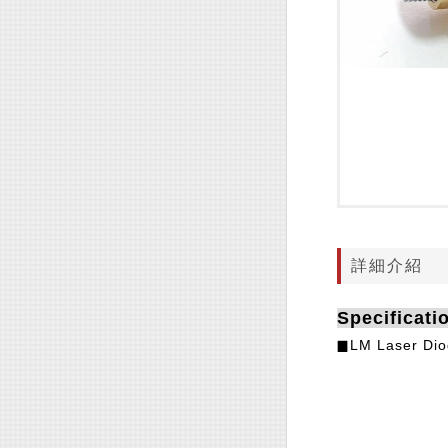
詳細介紹
Specificat
LM Laser Dio
▉