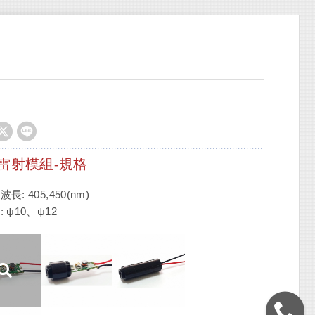
雷射模組-規格
長: 405,450(nm)
 ψ10、ψ12