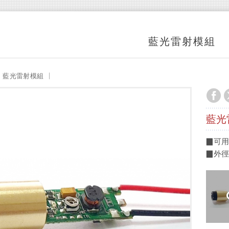
藍光雷射模組
藍光雷射模組
藍光
▉可用波
▉外徑: